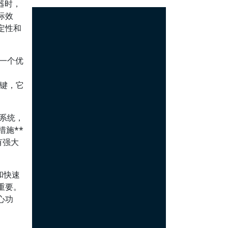
器时，
际效
定性和
一个优
关键，它
作系统，
施**
有强大
和快速
重要。
心功