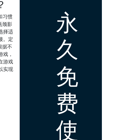
？
永
和习惯
瓶颈影
选择适
久
接。定
根据不
游戏，
在游戏
免
以实现
费
使